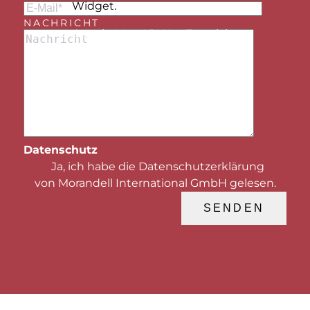
dieses
Widget.
dieses
Feld
NACHRICHT
Feld
Google Map API Key Tutorial
leer.
leer.
Datenschutz
Ja, ich habe die Datenschutzerklärung
von Morandell International GmbH gelesen.