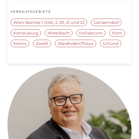
VERKAUFSGEBIETE
Wien Bezirke 1 (Ost), 2, 20, 21 und 22
Gänserndorf
Korneuburg
Mistelbach
Hollabrunn
Horn
Krems
Zwettl
Waidhofen/Thaya
Gmünd