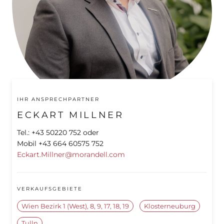
IHR ANSPRECHPARTNER
ECKART MILLNER
Tel.: +43 50220 752 oder
Mobil +43 664 60575 752
Eckart.Millner@morandell.com
VERKAUFSGEBIETE
Wien Bezirk 1 (West), 8, 9, 17, 18, 19
Klosterneuburg
Tulln