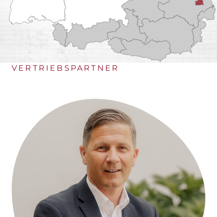
REGION
BURGENLAND
DEUTSCHLAND
VERTRIEBSPARTNER
KÄRNTEN
NIEDERÖSTERREICH
OBERÖSTERREICH
OSTTIROL
SALZBURG
STEIERMARK
TIROL (OBERLAND)
TIROL (UNTERLAND)