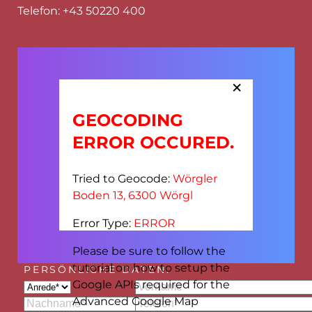
Telefon:
+43 50220 400
×
GEOCODING
ERROR OCCURED.
Tried to Geocode:
Wörgler
Boden 13, 6300 Wörgl
Error Type:
ERROR
Show Places
Please be sure to follow the
tutorial on how to setup the
PERSÖNLICHE DATEN.
Bitte
Google APIs required for the
Bitte
lasse
Advanced Google Map
lasse