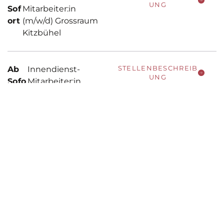
UNG
Sof
Mitarbeiter:in
ort
(m/w/d) Grossraum
Kitzbühel
STELLENBESCHREIB
Ab
Innendienst-
UNG
Sofo
Mitarbeiter:in
rt
(M/W/D) Imst
STELLENBESCHREIB
Ab
Kraftfahrer:in Graz
UNG
Sofort
(M/W/D)
STELLENBESCHREIB
Ab
Kraftfahrer(in)
UNG
Sofort
Lendorf