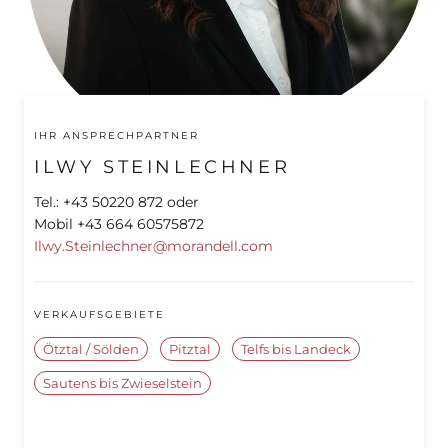
VORARLBERG
WIEN
IHR ANSPRECHPARTNER
ILWY STEINLECHNER
Tel.: +43 50220 872 oder
Mobil +43 664 60575872
Ilwy.Steinlechner@morandell.com
VERKAUFSGEBIETE
Ötztal / Sölden
Pitztal
Telfs bis Landeck
Sautens bis Zwieselstein