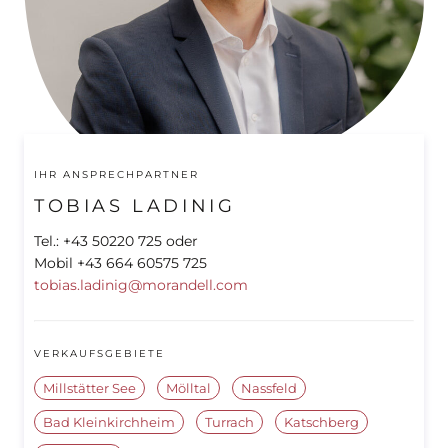
IHR ANSPRECHPARTNER
TOBIAS LADINIG
Tel.: +43 50220 725 oder
Mobil +43 664 60575 725
tobias.ladinig@morandell.com
VERKAUFSGEBIETE
Millstätter See
Mölltal
Nassfeld
Bad Kleinkirchheim
Turrach
Katschberg