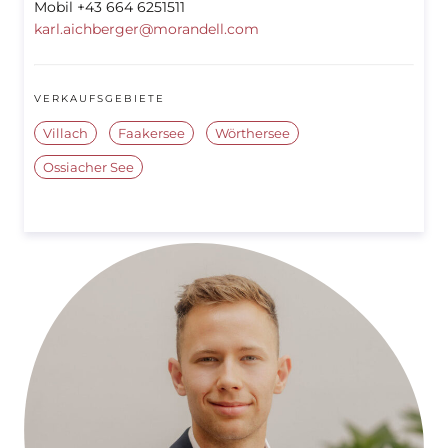
Mobil +43 664 6251511
karl.aichberger@morandell.com
VERKAUFSGEBIETE
Villach
Faakersee
Wörthersee
Ossiacher See