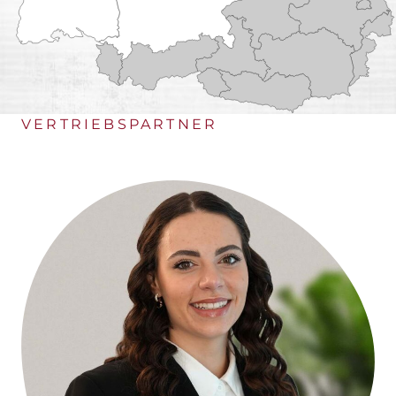
REGION
BURGENLAND
DEUTSCHLAND
VERTRIEBSPARTNER
KÄRNTEN
NIEDERÖSTERREICH
OBERÖSTERREICH
OSTTIROL
SALZBURG
STEIERMARK
TIROL (OBERLAND)
TIROL (UNTERLAND)