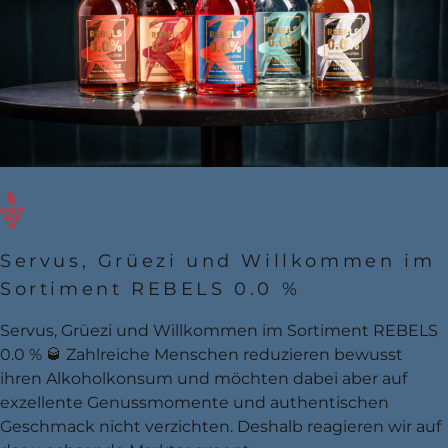
Servus, Grüezi und Willkommen im
Sortiment REBELS 0.0 %
Servus, Grüezi und Willkommen im Sortiment REBELS
0.0 % 🥃 Zahlreiche Menschen reduzieren bewusst
ihren Alkoholkonsum und möchten dabei aber auf
exzellente Genussmomente und authentischen
Geschmack nicht verzichten. Deshalb reagieren wir auf